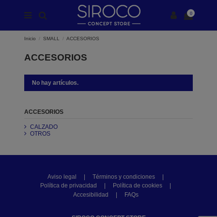
0
Inicio
SMALL
ACCESORIOS
ACCESORIOS
No hay artículos.
ACCESORIOS
CALZADO
OTROS
Aviso legal
|
Términos y condiciones
|
Política de privacidad
|
Política de cookies
|
Accesibilidad
|
FAQs