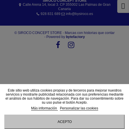
SIROCO CONCEPT STORE
Calle Arena 14, local 3. CP 355002 Las Palmas de Gran
Canaria
928 831 689
info@bysiroco.es
© SIROCO CONCEPT STORE - Marcas con historias que contar
- Powered by
bytefactory
Este sitio web utiliza cookies propias y de terceros para mejorar nuestros
servicios y mostrarle publicidad relacionada con sus preferencias mediante
el análisis de sus hábitos de navegación. Para dar su consentimiento sobre
su uso pulse el botón Acepto.
Más información
Personalizar las cookies
ACEPTO