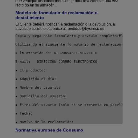
que verifique las condiciones del producto a cambiar una vez
recibido en su almacén.
Modelo de formulario de reclamación o
desistimiento
El Cliente deberá notificar la reclamación o la devolución, a
través de correo electrónico a:
pedidos@bysiroco.es
Copia y pega este formulario y envíalo completo:
El Clien
Utilizando el siguiente formulario de reclamación:
A la atención de: RESPONSABLE SERVICIO
E-mail: 
DIRECCION CORREO ELECTRÓNICO
▪
 El producto:
▪
 Adquirido el día:
▪
 Nombre del usuario:
▪
 Domicilio del usuario:
▪
 Firma del usuario (solo si se presenta en papel):
▪
 Fecha:
▪
 Motivo de la reclamación:
Normativa europea de Consumo