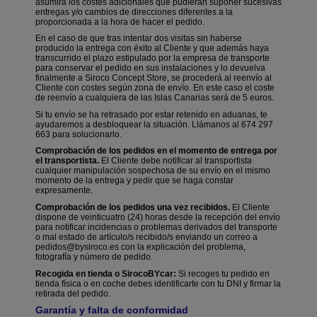
asumirá los costes adicionales que pudieran suponer sucesivas
entregas y/o cambios de direcciones diferentes a la
proporcionada a la hora de hacer el pedido.
En el caso de que tras intentar dos visitas sin haberse
producido la entrega con éxito al Cliente y que además haya
transcurrido el plazo estipulado por la empresa de transporte
para conservar el pedido en sus instalaciones y lo devuelva
finalmente a Siroco Concept Store, se procederá al reenvío al
Cliente
con costes según zona de envío. En este caso el coste
de reenvío a cualquiera de las Islas Canarias será de 5 euros.
Si tu envío se ha retrasado por estar retenido en aduanas, te
ayudaremos a desbloquear la situación. Llámanos al 674 297
663 para solucionarlo.
Comprobación de los pedidos en el momento de entrega por
el transportista.
El Cliente debe notificar al transportista
cualquier manipulación sospechosa de su envío en el mismo
momento de la entrega y pedir que se haga constar
expresamente.
Comprobación de los pedidos una vez recibidos.
El Cliente
dispone de veinticuatro (24) horas desde la recepción del envío
para notificar incidencias o problemas derivados del transporte
o mal estado de artículo/s recibido/s enviando un correo a
pedidos@bysiroco.es
con la explicación del problema,
fotografía y número de pedido.
Recogida en tienda o SirocoBYcar:
Si recoges tu pedido en
tienda física o en coche debes identificarte con tu DNI y firmar la
retirada del pedido.
Garantía y falta de conformidad