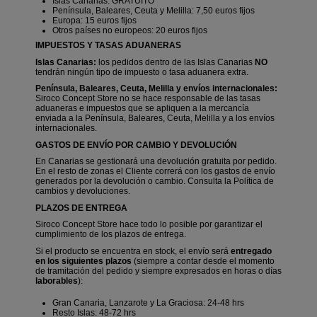
Islas Canarias: GRATUITO
Península, Baleares, Ceuta y Melilla: 7,50 euros fijos
Europa: 15 euros fijos
Otros países no europeos: 20 euros fijos
IMPUESTOS Y TASAS ADUANERAS
Islas Canarias:
los pedidos dentro de las Islas Canarias
NO
tendrán ningún tipo de impuesto o tasa aduanera extra.
Península, Baleares, Ceuta, Melilla y envíos internacionales:
Siroco Concept Store no se hace responsable de las tasas
aduaneras e impuestos que se apliquen a la mercancía
enviada a la Península, Baleares, Ceuta, Melilla y a los envíos
internacionales.
GASTOS DE ENVÍO POR CAMBIO Y DEVOLUCIÓN
En Canarias se gestionará una devolución gratuita por pedido.
En el resto de zonas el Cliente correrá con los gastos de envío
generados por la devolución o cambio. Consulta la Política de
cambios y devoluciones.
PLAZOS DE ENTREGA
Siroco Concept Store hace todo lo posible por garantizar el
cumplimiento de los plazos de entrega.
Si el producto se encuentra en stock, el envío será
entregado
en los siguientes plazos
(siempre a contar desde el momento
de tramitación del pedido y siempre expresados en horas o días
laborables
):
Gran Canaria, Lanzarote y La Graciosa: 24-48 hrs
Resto Islas: 48-72 hrs