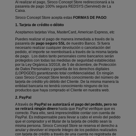
Al realizar el pago, Siroco Concept Store redireccionará a la
pasarela de pago 100% segura REDSYS (Servired) de La
Caixa.
Siroco Concept Store acepta estas
FORMAS DE PAGO
:
1. Tarjeta de crédito o débito
Aceptamos tarjetas Visa, MasterCard, American Express, etc
Puedes realizar el pago de manera inmediata a través de la
pasarela de
pago seguro SSL
de nuestro Banco. Si fuera
necesario realizar cualquier devolución o cancelación del
pedido, el importe se reembolsará a través de la misma tarjeta
de pago.
Los datos tanto personales como bancarios serán
protegidos con todas las medidas de seguridad establecidas
por la Ley Orgánica 3/2018, de 5 de diciembre, de Protección
de Datos Personales y garantía de los derechos digitales
(LOPDGDD) garantizando total confidencialidad. En ningún
caso Siroco Concept Store tendrá conocimiento del número de
tarjeta de crédito y/o débito del Cliente. De la misma manera la
entidad bancaria no tendrá conocimiento ninguno de los
productos que haya comprado el Cliente en nuestra web.
2. PayPal
A través de
PayPal se autorizará el pago del pedido, pero no
se retirará ningún dinero
hasta que PayPal verifique que es
correcto. Para ello, será imprescindible contar con cuenta de
PayPal. Es indispensable para llevar a cabo el envío del pedido
que el comprador y el titular de la tarjeta de crédito sean la
misma persona. Siroco Concept Store se reserva el derecho a
anular y devolver el importe íntegro de los pedidos realizados
con tarjeta de crédito a través de una cuenta no registrada de