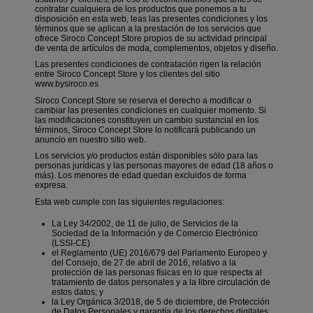
contratar cualquiera de los productos que ponemos a tu
disposición en esta web, leas las presentes condiciones y los
términos que se aplican a la prestación de los servicios que
ofrece Siroco Concept Store propios de su actividad principal
de venta de artículos de moda, complementos, objetos y diseño.
Las presentes condiciones de contratación rigen la relación
entre Siroco Concept Store y los clientes del sitio
www.bysiroco.es
Siroco Concept Store se reserva el derecho a modificar o
cambiar las presentes condiciones en cualquier momento. Si
las modificaciones constituyen un cambio sustancial en los
términos, Siroco Concept Store lo notificará publicando un
anuncio en nuestro sitio web.
Los servicios y/o productos están disponibles sólo para las
personas jurídicas y las personas mayores de edad (18 años o
más). Los menores de edad quedan excluidos de forma
expresa.
Esta web cumple con las siguientes regulaciones:
La
Ley 34/2002, de 11 de julio, de Servicios de la
Sociedad de la Información y de Comercio Electrónico
(LSSI-CE)
el
Reglamento (UE) 2016/679 del Parlamento Europeo y
del Consejo, de 27 de abril de 2016, relativo a la
protección de las personas físicas en lo que respecta al
tratamiento de datos personales y a la libre circulación de
estos datos
; y
la
Ley Orgánica 3/2018, de 5 de diciembre, de Protección
de Datos Personales y garantía de los derechos digitales