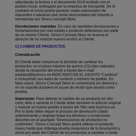
adjuntando la factura y el documento DUA recibido con el
pedido inicial
, entregado por la empresa de transporte. De lo
contrario el envío podría generar costes adicionales de
impuestos o aduanas que serán descontados del importe a
reembolsar por Siroco concept Store.
Devoluciones repetidas
. En caso de repetidas devoluciones o
reclamaciones por mal estado o producto defectuoso por parte
de un mismo Cliente, Siroco Concept Store se reserva el
derecho de no realizar nuevos envíos al Cliente.
C) CAMBIO DE PRODUCTOS
Comunicación
El Cliente debe comunicar la decisión de cambiar los
productos, en el plazo máximo de quince (15) días naturales
desde la recepción del envío a través del e-mail
pedidos@bysiroco.es
INDICANDO EN EL ASUNTO “Cambios”
e incluyendo sus datos de contacto y número de pedido. En
tales casos, Siroco Concept Store le comunicará sin demora y
en un soporte duradero el acuse de recibo que servirá como
prueba.
Importante:
Para obtener el cambio de un producto en otro
color, talla o variante el Cliente debe
devolver el artículo original
y realizar un nuevo pedido
a través del Sitio web bysiroco.es.
Por lo tanto
debe seguir el proceso de devolución citado
anteriormente y respetar todas los términos y condiciones
descritos en el apartado “Devoluciones de productos no
conformes”
. Siroco Concept Store podrá retener el producto
nuevo hasta que obtenga prueba inequívoca de la devolución y
envío por parte del Cliente de los productos a cambiar o hasta