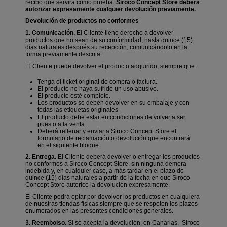
recibo que servirá como prueba.
Siroco Concept Store
deberá
autorizar expresamente cualquier devolución previamente.
Devolución de productos no conformes
1. Comunicación.
El Cliente tiene derecho a devolver
productos que no sean de su conformidad, hasta quince
(15)
días naturales después su recepción
, comunicándolo en la
forma previamente descrita.
El Cliente puede devolver el producto adquirido, siempre que:
Tenga el ticket original de compra o factura.
El producto no haya sufrido un uso abusivo.
El producto esté completo.
Los productos se deben devolver en su embalaje y con
todas las etiquetas originales
El producto debe estar en condiciones de volver a ser
puesto a la venta.
Deberá rellenar y enviar a Siroco Concept Store el
formulario de reclamación o devolución que encontrará
en el siguiente bloque.
2. Entrega.
El Cliente deberá devolver o entregar los productos
no conformes a Siroco Concept Store, sin ninguna demora
indebida y, en cualquier caso, a más tardar en el
plazo de
quince (15) días naturales a partir de la fecha en que Siroco
Concept Store autorice la devolución expresamente.
El Cliente podrá optar por devolver los productos en cualquiera
de nuestras tiendas físicas siempre que se respeten los plazos
enumerados en las presentes condiciones generales.
3. Reembolso.
Si se acepta la devolución, en Canarias, Siroco