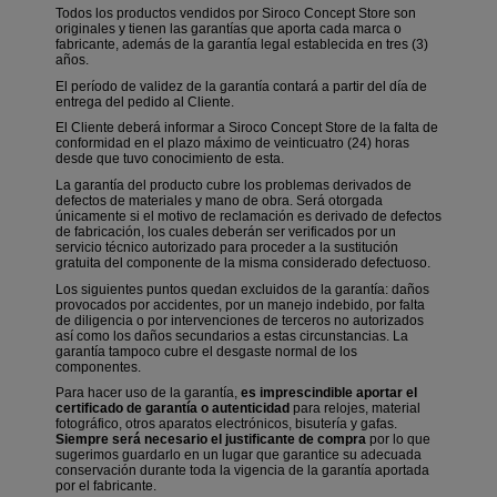
Todos los productos vendidos por Siroco Concept Store son
originales y tienen las garantías que aporta cada marca o
fabricante, además de la garantía legal establecida en tres (3)
años.
El período de validez de la garantía contará a partir del día de
entrega del pedido al Cliente.
El Cliente deberá informar a Siroco Concept Store de la falta de
conformidad en el plazo máximo de veinticuatro (24) horas
desde que tuvo conocimiento de esta.
La garantía del producto cubre los problemas derivados de
defectos de materiales y mano de obra. Será otorgada
únicamente si el motivo de reclamación es derivado de defectos
de fabricación, los cuales deberán ser verificados por un
servicio técnico autorizado para proceder a la sustitución
gratuita del componente de la misma considerado defectuoso.
Los siguientes puntos quedan excluidos de la garantía: daños
provocados por accidentes, por un manejo indebido, por falta
de diligencia o por intervenciones de terceros no autorizados
así como los daños secundarios a estas circunstancias. La
garantía tampoco cubre el desgaste normal de los
componentes.
Para hacer uso de la garantía,
es imprescindible aportar el
certificado de garantía o autenticidad
para relojes, material
fotográfico, otros aparatos electrónicos, bisutería y gafas.
Siempre será necesario el justificante de compra
por lo que
sugerimos guardarlo en un lugar que garantice su adecuada
conservación durante toda la vigencia de la garantía aportada
por el fabricante.