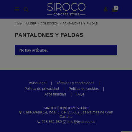
0
Inicio
MUJER
COLECCION
PANTALONES Y FALDAS
PANTALONES Y FALDAS
No hay artículos.
Aviso legal
|
Términos y condiciones
|
Política de privacidad
|
Política de cookies
|
Accesibilidad
|
FAQs
SIROCO CONCEPT STORE
Calle Arena 14, local 3. CP 355002 Las Palmas de Gran
Canaria
928 831 689
info@bysiroco.es